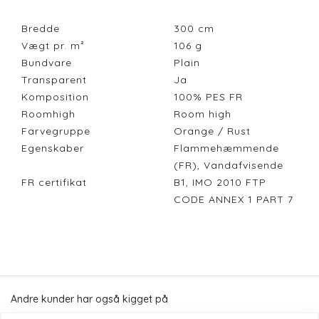
Bredde
300
cm
Vægt pr. m²
106
g
Bundvare
Plain
Transparent
Ja
Komposition
100% PES FR
Roomhigh
Room high
Farvegruppe
Orange / Rust
Egenskaber
Flammehæmmende
(FR), Vandafvisende
FR certifikat
B1, IMO 2010 FTP
CODE ANNEX 1 PART 7
Andre kunder har også kigget på