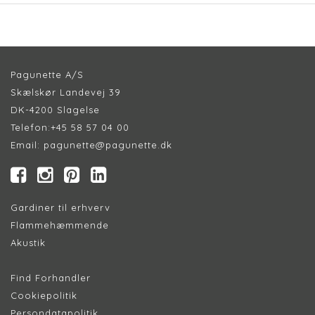
Pagunette A/S
Skælskør Landevej 39
DK-4200 Slagelse
Telefon:
+45 58 57 04 00
Email:
pagunette@pagunette.dk
Gardiner til erhverv
Flammehæmmende
Akustik
Find Forhandler
Cookiepolitik
Persondatapolitik