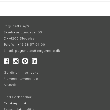
Pagunette A/S
Skælskør Landevej 39
DK-4200 Slagelse
Telefon:
+45 58 57 04 00
Email:
pagunette@pagunette.dk
Gardiner til erhverv
Flammehæmmende
Akustik
Find Forhandler
Cookiepolitik
Persondatapolitik