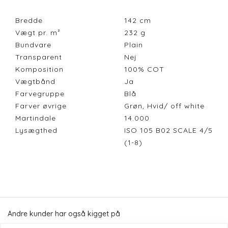
Bredde
142
cm
Vægt pr. m²
232
g
Bundvare
Plain
Transparent
Nej
Komposition
100% COT
Vægtbånd
Ja
Farvegruppe
Blå
Farver øvrige
Grøn, Hvid/ off white
Martindale
14.000
Lysægthed
ISO 105 B02 SCALE 4/5
(1-8)
Andre kunder har også kigget på