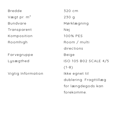
Bredde
320
cm
Vægt pr. m²
230
g
Bundvare
Mørklægning
Transparent
Nej
Komposition
100% PES
Roomhigh
Room / multi
directions
Farvegruppe
Beige
Lysægthed
ISO 105 B02 SCALE 4/5
(1-8)
Vigtig Information
Ikke egnet til
dublering. Fragttillæg
for længdegods kan
forekomme.