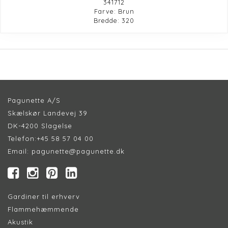
341712
Farve: Brun
Bredde: 320
Pagunette A/S
Skælskør Landevej 39
DK-4200 Slagelse
Telefon:
+45 58 57 04 00
Email:
pagunette@pagunette.dk
Gardiner til erhverv
Flammehæmmende
Akustik