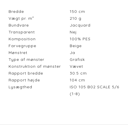
Bredde
150
cm
Vægt pr. m²
210
g
Bundvare
Jacquard
Transparent
Nej
Komposition
100% PES
Farvegruppe
Beige
Mønstret
Ja
Type af mønster
Grafisk
Konstruktion af mønster
Vævet
Rapport bredde
30.5
cm
Rapport højde
104
cm
Lysægthed
ISO 105 B02 SCALE 5/6
(1-8)