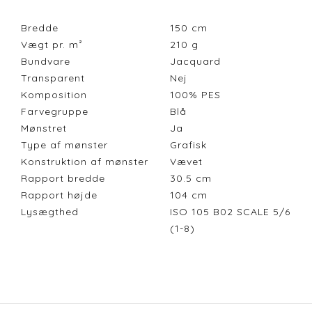
Bredde
150
cm
Vægt pr. m²
210
g
Bundvare
Jacquard
Transparent
Nej
Komposition
100% PES
Farvegruppe
Blå
Mønstret
Ja
Type af mønster
Grafisk
Konstruktion af mønster
Vævet
Rapport bredde
30.5
cm
Rapport højde
104
cm
Lysægthed
ISO 105 B02 SCALE 5/6
(1-8)