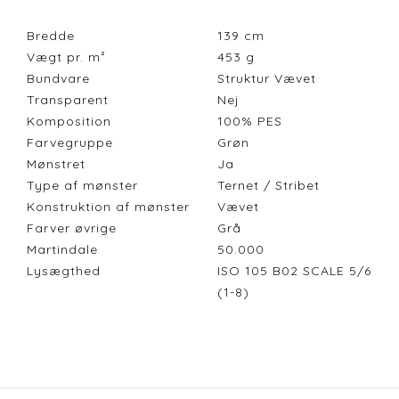
Bredde
139
cm
Vægt pr. m²
453
g
Bundvare
Struktur Vævet
Transparent
Nej
Komposition
100% PES
Farvegruppe
Grøn
Mønstret
Ja
Type af mønster
Ternet / Stribet
Konstruktion af mønster
Vævet
Farver øvrige
Grå
Martindale
50.000
Lysægthed
ISO 105 B02 SCALE 5/6
(1-8)