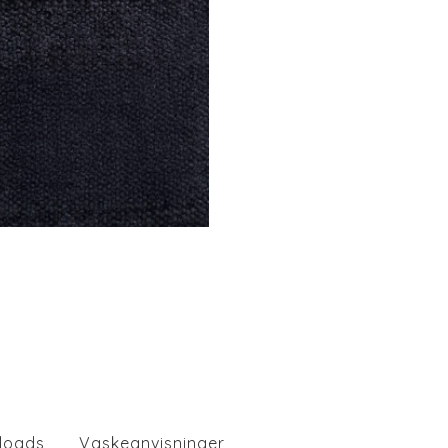
loads
Vaskeanvisninger