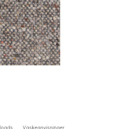
loads
Vaskeanvisninger