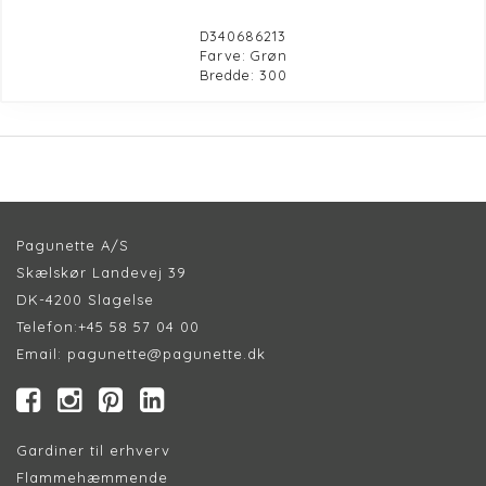
D340686213
Farve: Grøn
Bredde: 300
Pagunette A/S
Skælskør Landevej 39
DK-4200 Slagelse
Telefon:
+45 58 57 04 00
Email:
pagunette@pagunette.dk
Gardiner til erhverv
Flammehæmmende