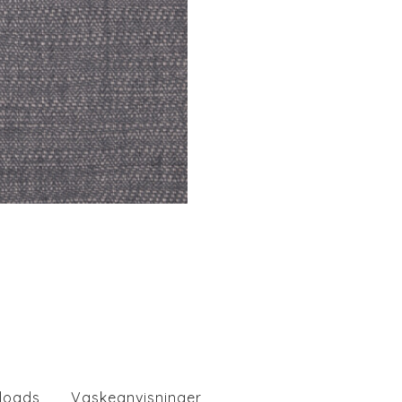
loads
Vaskeanvisninger