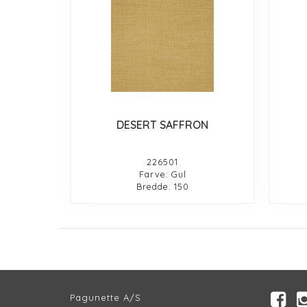
DESERT SAFFRON
226501
Farve: Gul
Bredde: 150
Pagunette A/S