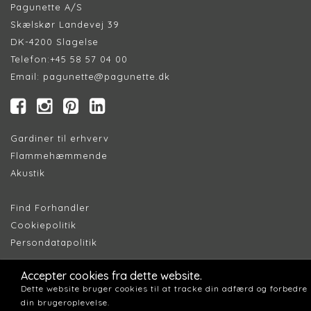
Pagunette A/S
Skælskør Landevej 39
DK-4200 Slagelse
Telefon:
+45 58 57 04 00
Email:
pagunette@pagunette.dk
Gardiner til erhverv
Flammehæmmende
Akustik
Find Forhandler
Cookiepolitik
Persondatapolitik
Accepter cookies fra dette website.
Dette website bruger cookies til at tracke din adfærd og forbedre
din brugeroplevelse.