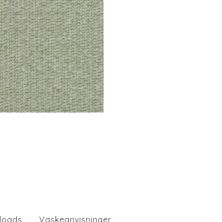
loads
Vaskeanvisninger