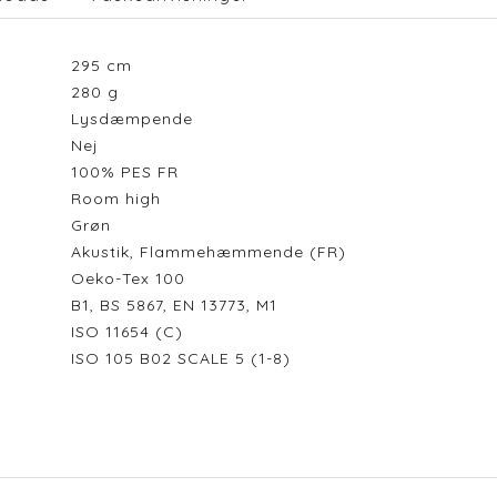
295
cm
280
g
Lysdæmpende
Nej
100% PES FR
Room high
Grøn
Akustik, Flammehæmmende (FR)
Oeko-Tex 100
B1, BS 5867, EN 13773, M1
ISO 11654 (C)
ISO 105 B02 SCALE 5 (1-8)