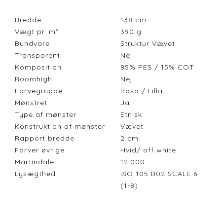
Bredde
138
cm
Vægt pr. m²
390
g
Bundvare
Struktur Vævet
Transparent
Nej
Komposition
85% PES / 15% COT
Roomhigh
Nej
Farvegruppe
Rosa / Lilla
Mønstret
Ja
Type af mønster
Etnisk
Konstruktion af mønster
Vævet
Rapport bredde
2
cm
Farver øvrige
Hvid/ off white
Martindale
12.000
Lysægthed
ISO 105 B02 SCALE 6
(1-8)