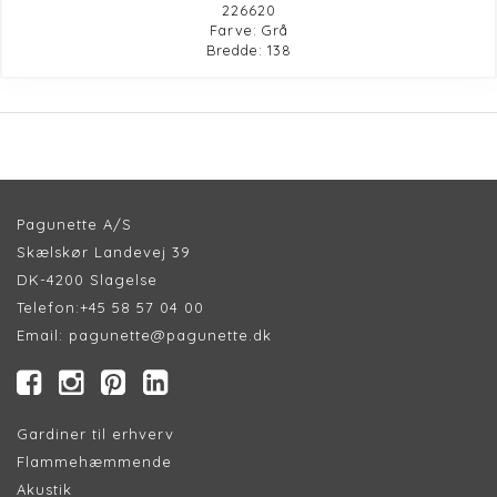
226620
Farve: Grå
Bredde: 138
Pagunette A/S
Skælskør Landevej 39
DK-4200 Slagelse
Telefon:
+45 58 57 04 00
Email:
pagunette@pagunette.dk
Gardiner til erhverv
Flammehæmmende
Akustik