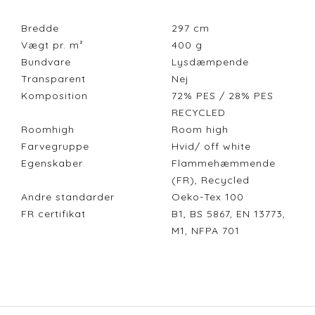
Bredde
297
cm
Vægt pr. m²
400
g
Bundvare
Lysdæmpende
Transparent
Nej
Komposition
72% PES / 28% PES
RECYCLED
Roomhigh
Room high
Farvegruppe
Hvid/ off white
Egenskaber
Flammehæmmende
(FR), Recycled
Andre standarder
Oeko-Tex 100
FR certifikat
B1, BS 5867, EN 13773,
M1, NFPA 701