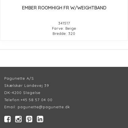
EMBER ROOMHIGH FR W/WEIGHTBAND
341517
Farve: Beige
Bredde: 320
Pagunette A/S
Skælskør Landevej 39
DK-4200 Slagelse
Telefon:
+45 58 57 04 00
Email:
pagunette@pagunette.dk