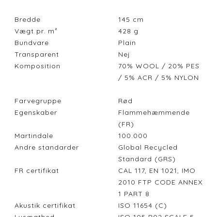
Bredde
145
cm
Vægt pr. m²
428
g
Bundvare
Plain
Transparent
Nej
Komposition
70% WOOL / 20% PES
/ 5% ACR / 5% NYLON
Farvegruppe
Rød
Egenskaber
Flammehæmmende
(FR)
Martindale
100.000
Andre standarder
Global Recycled
Standard (GRS)
FR certifikat
CAL 117, EN 1021, IMO
2010 FTP CODE ANNEX
1 PART 8
Akustik certifikat
ISO 11654 (C)