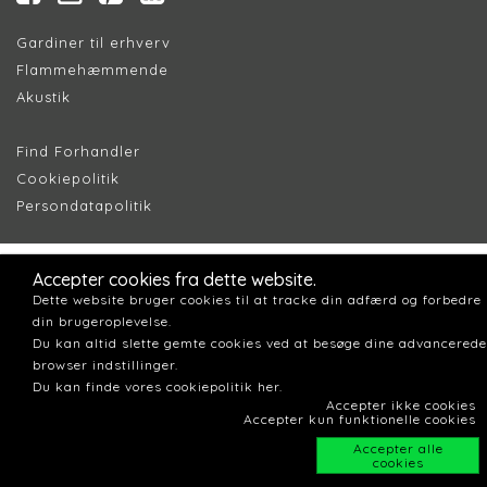
Gardiner til erhverv
Flammehæmmende
Akustik
Find Forhandler
Cookiepolitik
Persondatapolitik
Accepter cookies fra dette website.
Dette website bruger cookies til at tracke din adfærd og forbedre
din brugeroplevelse.
Du kan altid slette gemte cookies ved at besøge dine advancerede
browser indstillinger.
Du kan finde vores cookiepolitik her.
Accepter ikke cookies
Accepter kun funktionelle cookies
Accepter alle
cookies