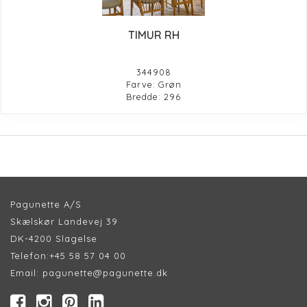
TIMUR RH
344908
Farve: Grøn
Bredde: 296
Pagunette A/S
Skælskør Landevej 39
DK-4200 Slagelse
Telefon:
+45 58 57 04 00
Email:
pagunette@pagunette.dk