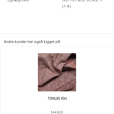
Lysægthed
ISO 105 B02 SCALE 5
(1-8)
Andre kunder har også kigget på
TIMUR RH
344905