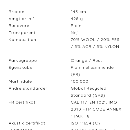
Bredde
145
cm
Vægt pr. m²
428
g
Bundvare
Plain
Transparent
Nej
Komposition
70% WOOL / 20% PES
/ 5% ACR / 5% NYLON
Farvegruppe
Orange / Rust
Egenskaber
Flammehæmmende
(FR)
Martindale
100.000
Andre standarder
Global Recycled
Standard (GRS)
FR certifikat
CAL 117, EN 1021, IMO
2010 FTP CODE ANNEX
1 PART 8
Akustik certifikat
ISO 11654 (C)