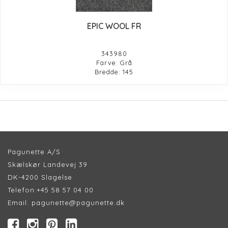
EPIC WOOL FR
343980
Farve: Grå
Bredde: 145
Pagunette A/S
Skælskør Landevej 39
DK-4200 Slagelse
Telefon:
+45 58 57 04 00
Email:
pagunette@pagunette.dk