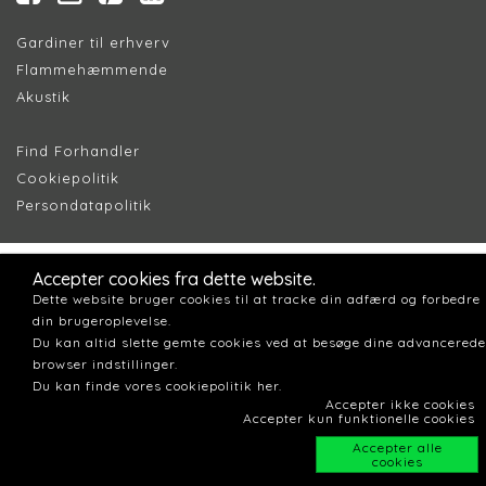
Gardiner til erhverv
Flammehæmmende
Akustik
Find Forhandler
Cookiepolitik
Persondatapolitik
Accepter cookies fra dette website.
Dette website bruger cookies til at tracke din adfærd og forbedre
din brugeroplevelse.
Du kan altid slette gemte cookies ved at besøge dine advancerede
browser indstillinger.
Du kan finde vores cookiepolitik her.
Accepter ikke cookies
Accepter kun funktionelle cookies
Accepter alle
cookies