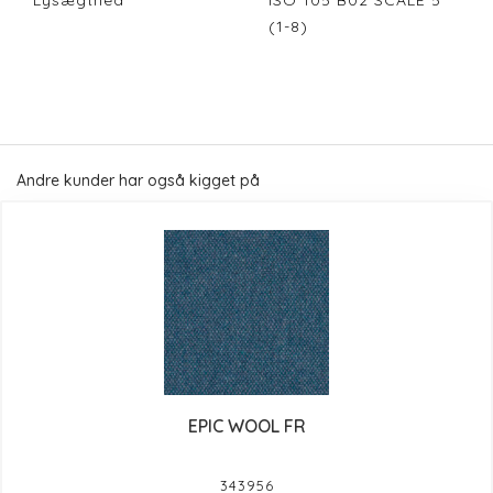
Lysægthed
ISO 105 B02 SCALE 5
(1-8)
Andre kunder har også kigget på
EPIC WOOL FR
343956