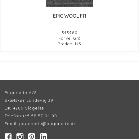
EPIC WOOL FR
343980
Farve: Grå
Bredde: 145
Pagunette A/S
Skælskør Landevej 39
DK-4200 Slagelse
Telefon:
+45 58 57 04 00
Email:
pagunette@pagunette.dk