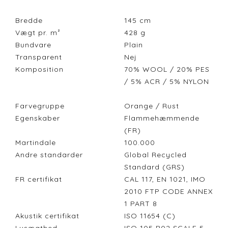
Bredde
145
cm
Vægt pr. m²
428
g
Bundvare
Plain
Transparent
Nej
Komposition
70% WOOL / 20% PES
/ 5% ACR / 5% NYLON
Farvegruppe
Orange / Rust
Egenskaber
Flammehæmmende
(FR)
Martindale
100.000
Andre standarder
Global Recycled
Standard (GRS)
FR certifikat
CAL 117, EN 1021, IMO
2010 FTP CODE ANNEX
1 PART 8
Akustik certifikat
ISO 11654 (C)