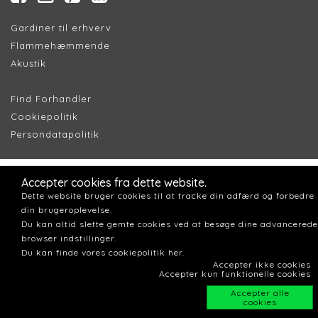
Gardiner til erhverv
Flammehæmmende
Akustik
Find Forhandler
Cookiepolitik
Persondatapolitik
Accepter cookies fra dette website.
Dette website bruger cookies til at tracke din adfærd og forbedre
din brugeroplevelse.
Du kan altid slette gemte cookies ved at besøge dine advancerede
browser indstillinger.
Du kan finde vores cookiepolitik her.
Accepter ikke cookies
Accepter kun funktionelle cookies
Accepter alle
cookies