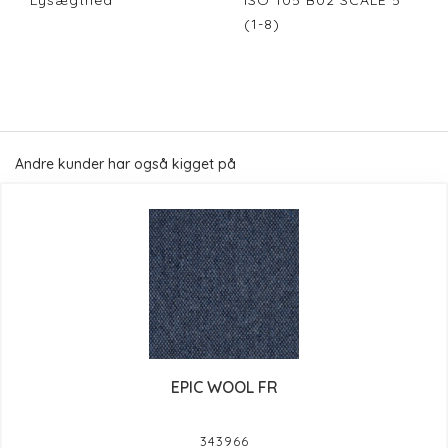
Lysægthed
ISO 105 B02 SCALE 5
(1-8)
Andre kunder har også kigget på
EPIC WOOL FR
343966