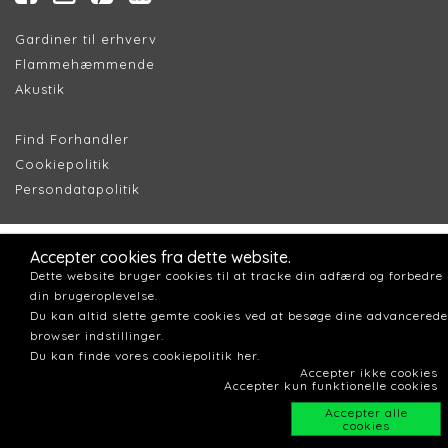
Gardiner til erhverv
Flammehæmmende
Akustik
Find Forhandler
Cookiepolitik
Persondatapolitik
Accepter cookies fra dette website.
Dette website bruger cookies til at tracke din adfærd og forbedre
din brugeroplevelse.
Du kan altid slette gemte cookies ved at besøge dine advancerede
browser indstillinger.
Du kan finde vores cookiepolitik her.
Accepter ikke cookies
Accepter kun funktionelle cookies
Accepter alle
cookies