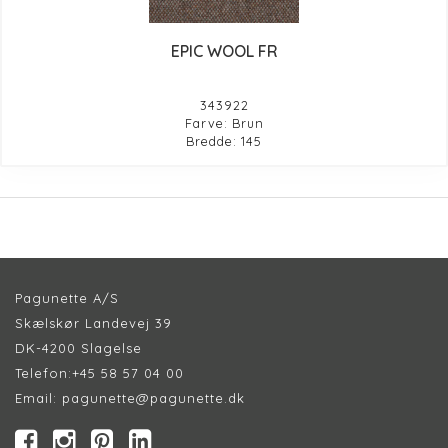
EPIC WOOL FR
343922
Farve: Brun
Bredde: 145
Pagunette A/S
Skælskør Landevej 39
DK-4200 Slagelse
Telefon:
+45 58 57 04 00
Email:
pagunette@pagunette.dk