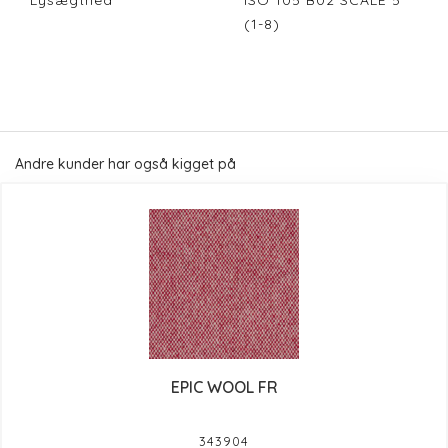
Lysægthed
ISO 105 B02 SCALE 5
(1-8)
Andre kunder har også kigget på
EPIC WOOL FR
343904