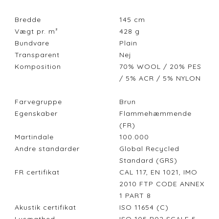
Bredde
145
cm
Vægt pr. m²
428
g
Bundvare
Plain
Transparent
Nej
Komposition
70% WOOL / 20% PES
/ 5% ACR / 5% NYLON
Farvegruppe
Brun
Egenskaber
Flammehæmmende
(FR)
Martindale
100.000
Andre standarder
Global Recycled
Standard (GRS)
FR certifikat
CAL 117, EN 1021, IMO
2010 FTP CODE ANNEX
1 PART 8
Akustik certifikat
ISO 11654 (C)