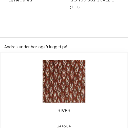
Lysægthed
ISO 105 B02 SCALE 5
(1-8)
Andre kunder har også kigget på
RIVER
344504