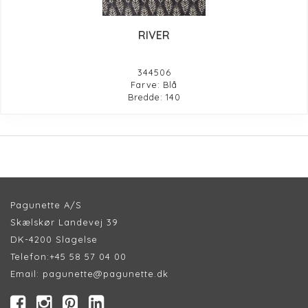
RIVER
344506
Farve: Blå
Bredde: 140
Pagunette A/S
Skælskør Landevej 39
DK-4200 Slagelse
Telefon:
+45 58 57 04 00
Email:
pagunette@pagunette.dk