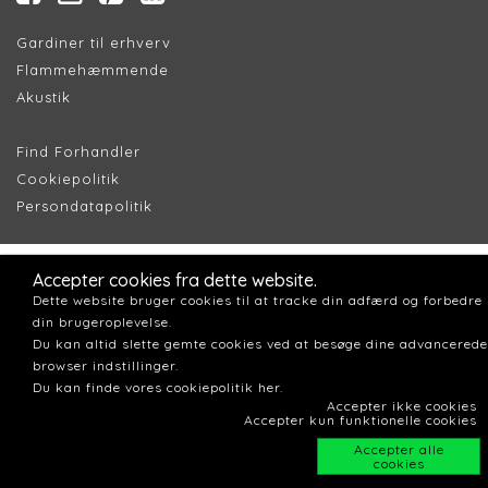
Gardiner til erhverv
Flammehæmmende
Akustik
Find Forhandler
Cookiepolitik
Persondatapolitik
Accepter cookies fra dette website.
Dette website bruger cookies til at tracke din adfærd og forbedre
din brugeroplevelse.
Du kan altid slette gemte cookies ved at besøge dine advancerede
browser indstillinger.
Du kan finde vores cookiepolitik her.
Accepter ikke cookies
Accepter kun funktionelle cookies
Accepter alle
cookies