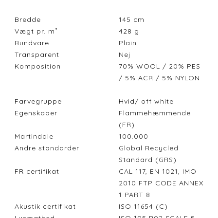
Bredde
145
cm
Vægt pr. m²
428
g
Bundvare
Plain
Transparent
Nej
Komposition
70% WOOL / 20% PES
/ 5% ACR / 5% NYLON
Farvegruppe
Hvid/ off white
Egenskaber
Flammehæmmende
(FR)
Martindale
100.000
Andre standarder
Global Recycled
Standard (GRS)
FR certifikat
CAL 117, EN 1021, IMO
2010 FTP CODE ANNEX
1 PART 8
Akustik certifikat
ISO 11654 (C)