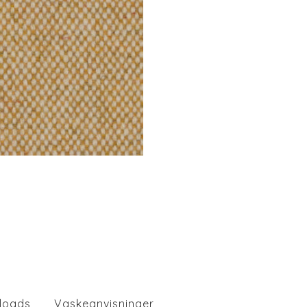
loads
Vaskeanvisninger