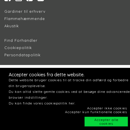
Gardiner til erhverv
Flammehæmmende
Akustik
Find Forhandler
Cookiepolitik
Persondatapolitik
Accepter cookies fra dette website.
Dette website bruger cookies til at tracke din adfærd og forbedre
din brugeroplevelse.
Du kan altid slette gemte cookies ved at besøge dine advancerede
browser indstillinger.
Du kan finde vores cookiepolitik her.
Accepter ikke cookies
Accepter kun funktionelle cookies
Accepter alle
cookies