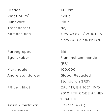
Bredde
145
cm
Vægt pr. m²
428
g
Bundvare
Plain
Transparent
Nej
Komposition
70% WOOL / 20% PES
/ 5% ACR / 5% NYLON
Farvegruppe
Blå
Egenskaber
Flammehæmmende
(FR)
Martindale
100.000
Andre standarder
Global Recycled
Standard (GRS)
FR certifikat
CAL 117, EN 1021, IMO
2010 FTP CODE ANNEX
1 PART 8
Akustik certifikat
ISO 11654 (C)