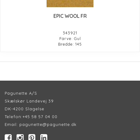
EPIC WOOL FR
343921
Farve: Gul
Bredde: 145
Pagunette A/S
Skælskør Landevej 39
DK-4200 Slagelse
Telefon:
+45 58 57 04 00
Email:
pagunette@pagunette.dk