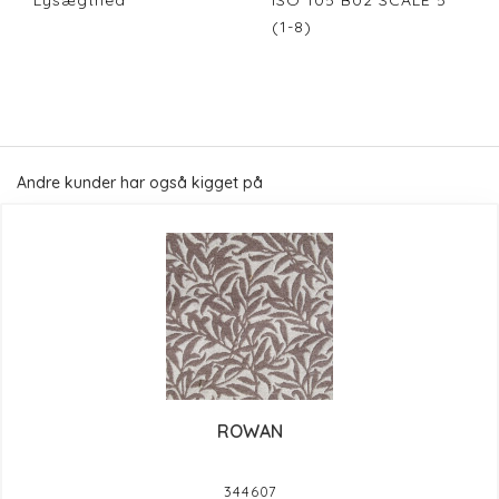
Lysægthed
ISO 105 B02 SCALE 5
(1-8)
Andre kunder har også kigget på
ROWAN
344607