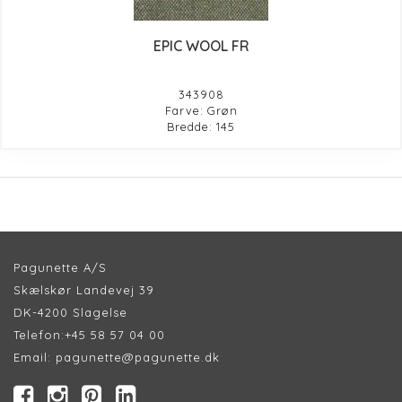
EPIC WOOL FR
343908
Farve: Grøn
Bredde: 145
Pagunette A/S
Skælskør Landevej 39
DK-4200 Slagelse
Telefon:
+45 58 57 04 00
Email:
pagunette@pagunette.dk