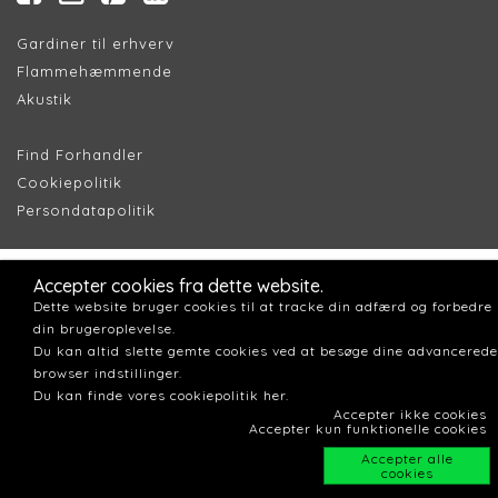
Gardiner til erhverv
Flammehæmmende
Akustik
Find Forhandler
Cookiepolitik
Persondatapolitik
Accepter cookies fra dette website.
Dette website bruger cookies til at tracke din adfærd og forbedre
din brugeroplevelse.
Du kan altid slette gemte cookies ved at besøge dine advancerede
browser indstillinger.
Du kan finde vores cookiepolitik her.
Accepter ikke cookies
Accepter kun funktionelle cookies
Accepter alle
cookies