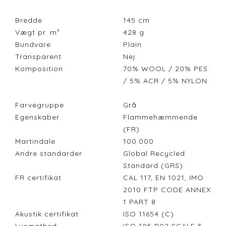
Bredde
145
cm
Vægt pr. m²
428
g
Bundvare
Plain
Transparent
Nej
Komposition
70% WOOL / 20% PES
/ 5% ACR / 5% NYLON
Farvegruppe
Grå
Egenskaber
Flammehæmmende
(FR)
Martindale
100.000
Andre standarder
Global Recycled
Standard (GRS)
FR certifikat
CAL 117, EN 1021, IMO
2010 FTP CODE ANNEX
1 PART 8
Akustik certifikat
ISO 11654 (C)