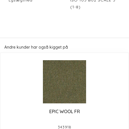
Lysægthed
ISO 105 B02 SCALE 5
(1-8)
Andre kunder har også kigget på
EPIC WOOL FR
343918