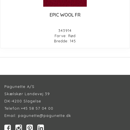
EPIC WOOL FR
343914
Farve: Rød
Bredde: 145
Pagunette A/S
Skælskør Landevej 39
DK-4200 Slagelse
Telefon:
+45 58 57 04 00
Email:
pagunette@pagunette.dk