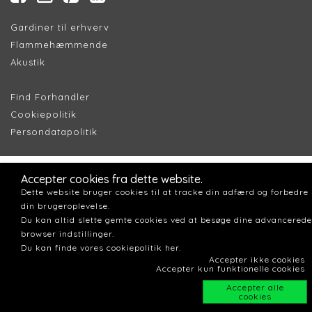
Gardiner til erhverv
Flammehæmmende
Akustik
Find Forhandler
Cookiepolitik
Persondatapolitik
Accepter cookies fra dette website.
Dette website bruger cookies til at tracke din adfærd og forbedre
din brugeroplevelse.
Du kan altid slette gemte cookies ved at besøge dine advancerede
browser indstillinger.
Du kan finde vores cookiepolitik her.
Accepter ikke cookies
Accepter kun funktionelle cookies
Accepter alle
cookies