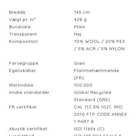
Bredde
145
cm
Vægt pr. m²
428
g
Bundvare
Plain
Transparent
Nej
Komposition
70% WOOL / 20% PES
/ 5% ACR / 5% NYLON
Farvegruppe
Grøn
Egenskaber
Flammehæmmende
(FR)
Martindale
100.000
Andre standarder
Global Recycled
Standard (GRS)
FR certifikat
CAL 117, EN 1021, IMO
2010 FTP CODE ANNEX
1 PART 8
Akustik certifikat
ISO 11654 (C)