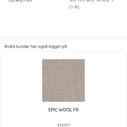
Lysægthed
ISO 105 B02 SCALE 5
(1-8)
Andre kunder har også kigget på
EPIC WOOL FR
343917