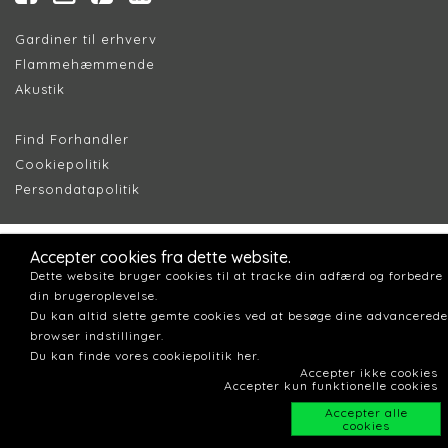
Gardiner til erhverv
Flammehæmmende
Akustik
Find Forhandler
Cookiepolitik
Persondatapolitik
Accepter cookies fra dette website.
Dette website bruger cookies til at tracke din adfærd og forbedre
din brugeroplevelse.
Du kan altid slette gemte cookies ved at besøge dine advancerede
browser indstillinger.
Du kan finde vores cookiepolitik her.
Accepter ikke cookies
Accepter kun funktionelle cookies
Accepter alle
cookies