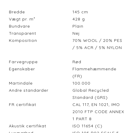
Bredde
145
cm
Vægt pr. m²
428
g
Bundvare
Plain
Transparent
Nej
Komposition
70% WOOL / 20% PES
/ 5% ACR / 5% NYLON
Farvegruppe
Rød
Egenskaber
Flammehæmmende
(FR)
Martindale
100.000
Andre standarder
Global Recycled
Standard (GRS)
FR certifikat
CAL 117, EN 1021, IMO
2010 FTP CODE ANNEX
1 PART 8
Akustik certifikat
ISO 11654 (C)