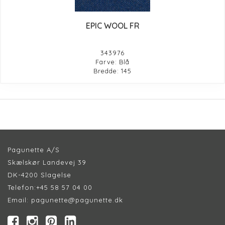
EPIC WOOL FR
343976
Farve: Blå
Bredde: 145
Pagunette A/S
Skælskør Landevej 39
DK-4200 Slagelse
Telefon:
+45 58 57 04 00
Email:
pagunette@pagunette.dk