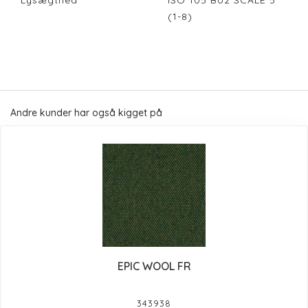
Lysægthed
ISO 105 B02 SCALE 5
(1-8)
Andre kunder har også kigget på
EPIC WOOL FR
343938