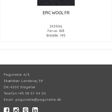
EPIC WOOL FR
343996
Farve: Blå
Bredde: 145
Pagunette A/S
Skælskør Landevej 39
DK-4200 Slagelse
Telefon:
+45 58 57 04 00
Email:
pagunette@pagunette.dk