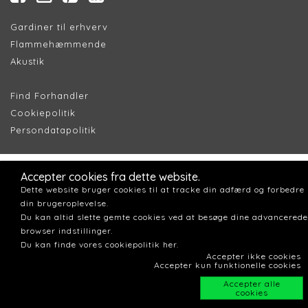
Gardiner til erhverv
Flammehæmmende
Akustik
Find Forhandler
Cookiepolitik
Persondatapolitik
Accepter cookies fra dette website.
Dette website bruger cookies til at tracke din adfærd og forbedre
din brugeroplevelse.
Du kan altid slette gemte cookies ved at besøge dine advancerede
browser indstillinger.
Du kan finde vores cookiepolitik her.
Accepter ikke cookies
Accepter kun funktionelle cookies
Accepter alle
cookies