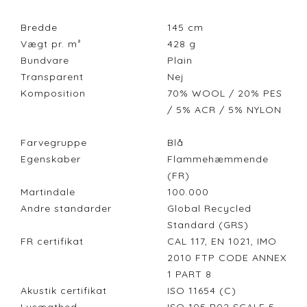
Bredde
145
cm
Vægt pr. m²
428
g
Bundvare
Plain
Transparent
Nej
Komposition
70% WOOL / 20% PES
/ 5% ACR / 5% NYLON
Farvegruppe
Blå
Egenskaber
Flammehæmmende
(FR)
Martindale
100.000
Andre standarder
Global Recycled
Standard (GRS)
FR certifikat
CAL 117, EN 1021, IMO
2010 FTP CODE ANNEX
1 PART 8
Akustik certifikat
ISO 11654 (C)