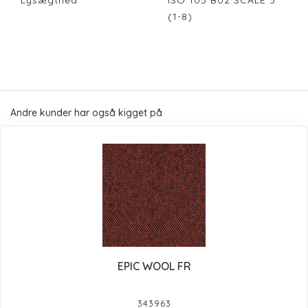
Lysægthed
ISO 105 B02 SCALE 5
(1-8)
Andre kunder har også kigget på
EPIC WOOL FR
343963