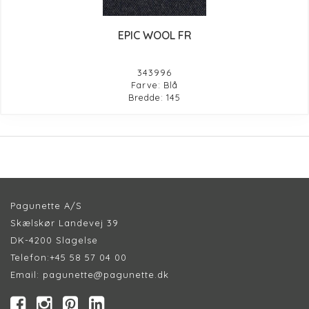
EPIC WOOL FR
343996
Farve: Blå
Bredde: 145
Pagunette A/S
Skælskør Landevej 39
DK-4200 Slagelse
Telefon:
+45 58 57 04 00
Email:
pagunette@pagunette.dk