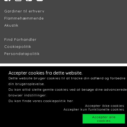
Gardiner til erhverv
Flammehæmmende
Akustik
Find Forhandler
Cookiepolitik
Persondatapolitik
Accepter cookies fra dette website.
Dette website bruger cookies til at tracke din adfærd og forbedre
din brugeroplevelse.
Du kan altid slette gemte cookies ved at besøge dine advancerede
browser indstillinger.
Du kan finde vores cookiepolitik her.
Accepter ikke cookies
Accepter kun funktionelle cookies
Accepter alle
cookies