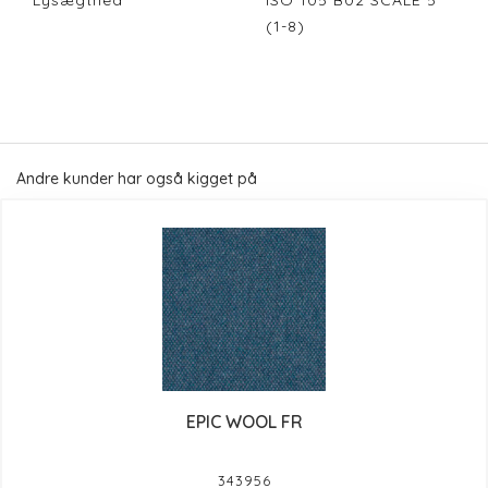
Lysægthed
ISO 105 B02 SCALE 5
(1-8)
Andre kunder har også kigget på
EPIC WOOL FR
343956