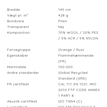
Bredde
145
cm
Vægt pr. m²
428
g
Bundvare
Plain
Transparent
Nej
Komposition
70% WOOL / 20% PES
/ 5% ACR / 5% NYLON
Farvegruppe
Orange / Rust
Egenskaber
Flammehæmmende
(FR)
Martindale
100.000
Andre standarder
Global Recycled
Standard (GRS)
FR certifikat
CAL 117, EN 1021, IMO
2010 FTP CODE ANNEX
1 PART 8
Akustik certifikat
ISO 11654 (C)