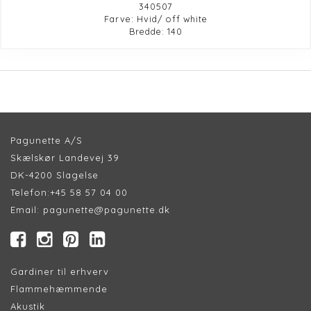
340507
Farve: Hvid/ off white
Bredde: 140
Pagunette A/S
Skælskør Landevej 39
DK-4200 Slagelse
Telefon:
+45 58 57 04 00
Email:
pagunette@pagunette.dk
Gardiner til erhverv
Flammehæmmende
Akustik