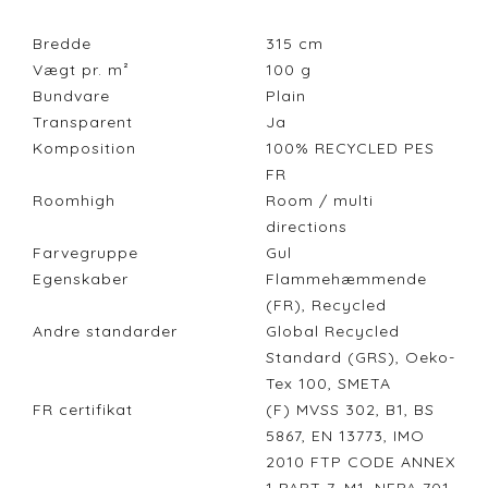
Bredde
315
cm
Vægt pr. m²
100
g
Bundvare
Plain
Transparent
Ja
Komposition
100% RECYCLED PES
FR
Roomhigh
Room / multi
directions
Farvegruppe
Gul
Egenskaber
Flammehæmmende
(FR), Recycled
Andre standarder
Global Recycled
Standard (GRS), Oeko-
Tex 100, SMETA
FR certifikat
(F) MVSS 302, B1, BS
5867, EN 13773, IMO
2010 FTP CODE ANNEX