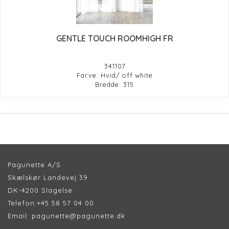
GENTLE TOUCH ROOMHIGH FR
341107
Farve: Hvid/ off white
Bredde: 315
Pagunette A/S
Skælskør Landevej 39
DK-4200 Slagelse
Telefon:
+45 58 57 04 00
Email:
pagunette@pagunette.dk