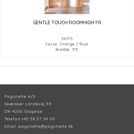
GENTLE TOUCH ROOMHIGH FR
341113
Farve: Orange / Rust
Bredde: 315
Pagunette A/S
Skælskør Landevej 39
DK-4200 Slagelse
Telefon:
+45 58 57 04 00
Email:
pagunette@pagunette.dk