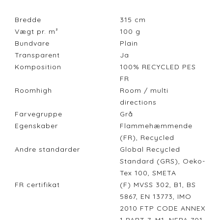
Bredde
315
cm
Vægt pr. m²
100
g
Bundvare
Plain
Transparent
Ja
Komposition
100% RECYCLED PES
FR
Roomhigh
Room / multi
directions
Farvegruppe
Grå
Egenskaber
Flammehæmmende
(FR), Recycled
Andre standarder
Global Recycled
Standard (GRS), Oeko-
Tex 100, SMETA
FR certifikat
(F) MVSS 302, B1, BS
5867, EN 13773, IMO
2010 FTP CODE ANNEX