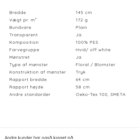
Bredde
145
cm
Vægt pr. m²
172
g
Bundvare
Plain
Transparent
Ja
Komposition
100% PES
Farvegruppe
Hvid/ off white
Mønstret
Ja
Type af mønster
Floral / Blomster
Konstruktion af mønster
Tryk
Rapport bredde
64
cm
Rapport højde
58
cm
Andre standarder
Oeko-Tex 100, SMETA
Andre kunder har også kigget på