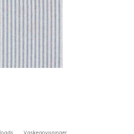
loads
Vaskeanvisninger