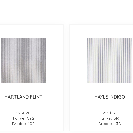
HARTLAND FLINT
HAYLE INDIGO
225020
225106
Farve: Grå
Farve: Blå
Bredde: 138
Bredde: 138