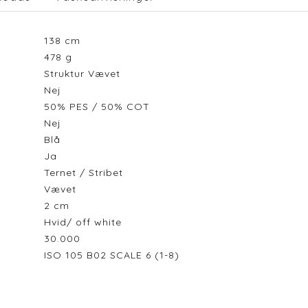
138
cm
478
g
Struktur Vævet
Nej
50% PES / 50% COT
Nej
Blå
Ja
Ternet / Stribet
Vævet
2
cm
Hvid/ off white
30.000
ISO 105 B02 SCALE 6 (1-8)