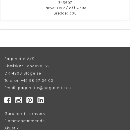
343507
Farve: Hvid/ off white
Bredde: 300
Pagunette A/S
Skælskør Landevej 39
DK-4200 Slagelse
Telefon:
+45 58 57 04 00
Email:
pagunette@pagunette.dk
Gardiner til erhverv
Flammehæmmende
Akustik