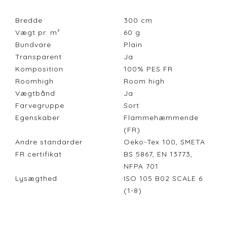
Bredde
300
cm
Vægt pr. m²
60
g
Bundvare
Plain
Transparent
Ja
Komposition
100% PES FR
Roomhigh
Room high
Vægtbånd
Ja
Farvegruppe
Sort
Egenskaber
Flammehæmmende
(FR)
Andre standarder
Oeko-Tex 100, SMETA
FR certifikat
BS 5867, EN 13773,
NFPA 701
Lysægthed
ISO 105 B02 SCALE 6
(1-8)