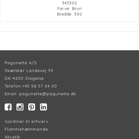
343502
Farve: Brun
Bredde: 300
Pagunette A/S
Skælskør Landevej 39
DK-4200 Slagelse
Telefon:
+45 58 57 04 00
Email:
pagunette@pagunette.dk
Gardiner til erhverv
Flammehæmmende
Akustik