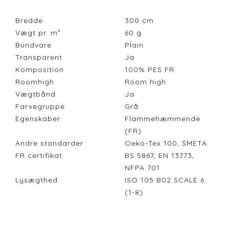
Bredde
300
cm
Vægt pr. m²
60
g
Bundvare
Plain
Transparent
Ja
Komposition
100% PES FR
Roomhigh
Room high
Vægtbånd
Ja
Farvegruppe
Grå
Egenskaber
Flammehæmmende
(FR)
Andre standarder
Oeko-Tex 100, SMETA
FR certifikat
BS 5867, EN 13773,
NFPA 701
Lysægthed
ISO 105 B02 SCALE 6
(1-8)