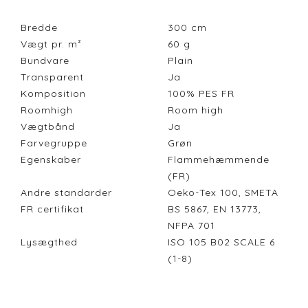
Bredde
300
cm
Vægt pr. m²
60
g
Bundvare
Plain
Transparent
Ja
Komposition
100% PES FR
Roomhigh
Room high
Vægtbånd
Ja
Farvegruppe
Grøn
Egenskaber
Flammehæmmende
(FR)
Andre standarder
Oeko-Tex 100, SMETA
FR certifikat
BS 5867, EN 13773,
NFPA 701
Lysægthed
ISO 105 B02 SCALE 6
(1-8)