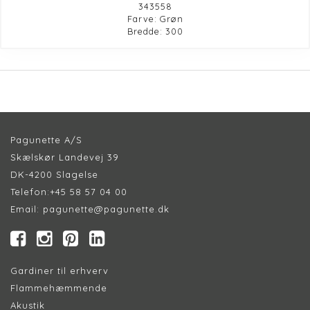
343558
Farve: Grøn
Bredde: 300
Pagunette A/S
Skælskør Landevej 39
DK-4200 Slagelse
Telefon:
+45 58 57 04 00
Email:
pagunette@pagunette.dk
Gardiner til erhverv
Flammehæmmende
Akustik