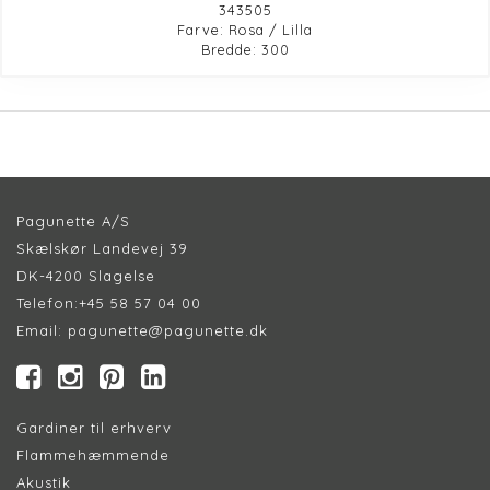
343505
Farve: Rosa / Lilla
Bredde: 300
Pagunette A/S
Skælskør Landevej 39
DK-4200 Slagelse
Telefon:
+45 58 57 04 00
Email:
pagunette@pagunette.dk
Gardiner til erhverv
Flammehæmmende
Akustik