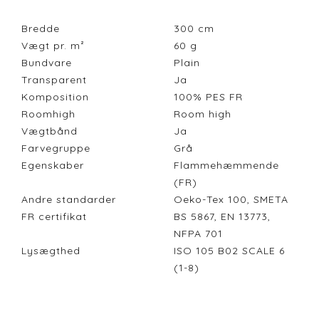
Bredde
300
cm
Vægt pr. m²
60
g
Bundvare
Plain
Transparent
Ja
Komposition
100% PES FR
Roomhigh
Room high
Vægtbånd
Ja
Farvegruppe
Grå
Egenskaber
Flammehæmmende
(FR)
Andre standarder
Oeko-Tex 100, SMETA
FR certifikat
BS 5867, EN 13773,
NFPA 701
Lysægthed
ISO 105 B02 SCALE 6
(1-8)