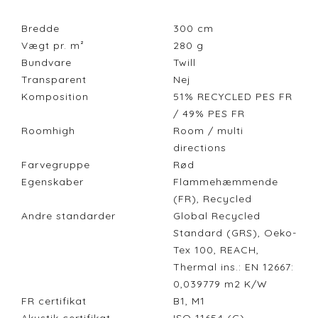
Bredde
300
cm
Vægt pr. m²
280
g
Bundvare
Twill
Transparent
Nej
Komposition
51% RECYCLED PES FR
/ 49% PES FR
Roomhigh
Room / multi
directions
Farvegruppe
Rød
Egenskaber
Flammehæmmende
(FR), Recycled
Andre standarder
Global Recycled
Standard (GRS), Oeko-
Tex 100, REACH,
Thermal ins.: EN 12667:
0,039779 m2 K/W
FR certifikat
B1, M1