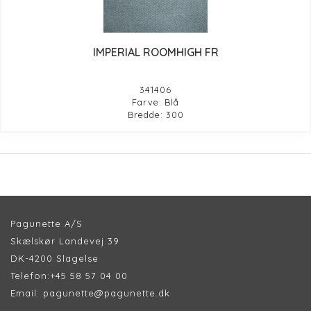
IMPERIAL ROOMHIGH FR
341406
Farve: Blå
Bredde: 300
Pagunette A/S
Skælskør Landevej 39
DK-4200 Slagelse
Telefon:
+45 58 57 04 00
Email:
pagunette@pagunette.dk