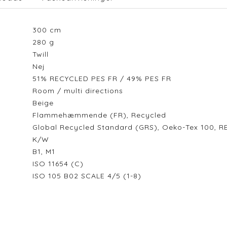
300
cm
280
g
Twill
Nej
51% RECYCLED PES FR / 49% PES FR
Room / multi directions
Beige
Flammehæmmende (FR), Recycled
Global Recycled Standard (GRS), Oeko-Tex 100, RE
K/W
B1, M1
ISO 11654 (C)
ISO 105 B02 SCALE 4/5 (1-8)