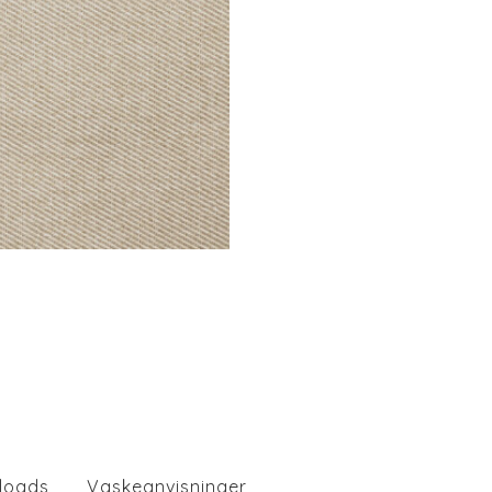
loads
Vaskeanvisninger