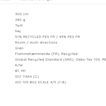
300
cm
280
g
Twill
Nej
51% RECYCLED PES FR / 49% PES FR
Room / multi directions
Grøn
Flammehæmmende (FR), Recycled
Global Recycled Standard (GRS), Oeko-Tex 100, RE
K/W
B1, M1
ISO 11654 (C)
ISO 105 B02 SCALE 4/5 (1-8)