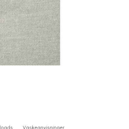
loads
Vaskeanvisninger