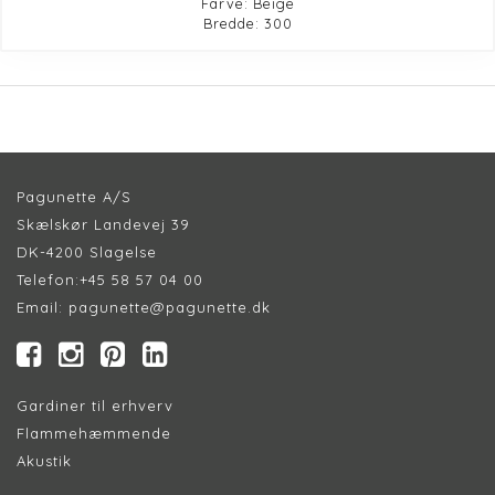
Farve: Beige
Bredde: 300
Pagunette A/S
Skælskør Landevej 39
DK-4200 Slagelse
Telefon:
+45 58 57 04 00
Email:
pagunette@pagunette.dk
Gardiner til erhverv
Flammehæmmende
Akustik