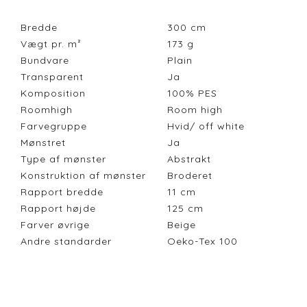
Bredde
300
cm
Vægt pr. m²
173
g
Bundvare
Plain
Transparent
Ja
Komposition
100% PES
Roomhigh
Room high
Farvegruppe
Hvid/ off white
Mønstret
Ja
Type af mønster
Abstrakt
Konstruktion af mønster
Broderet
Rapport bredde
11
cm
Rapport højde
125
cm
Farver øvrige
Beige
Andre standarder
Oeko-Tex 100