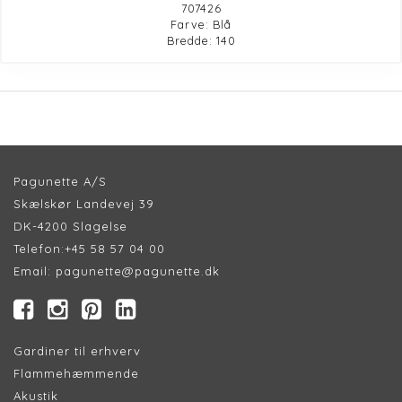
707426
Farve: Blå
Bredde: 140
Pagunette A/S
Skælskør Landevej 39
DK-4200 Slagelse
Telefon:
+45 58 57 04 00
Email:
pagunette@pagunette.dk
Gardiner til erhverv
Flammehæmmende
Akustik