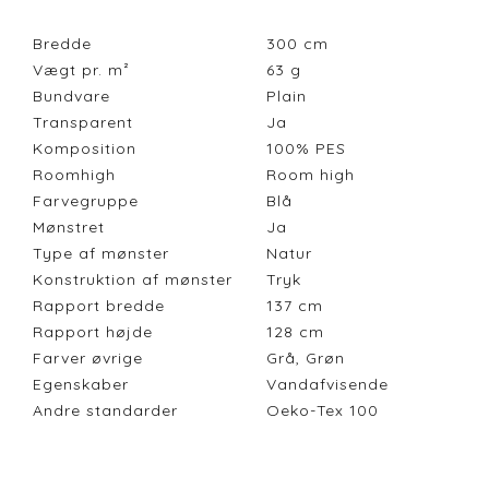
Bredde
300
cm
Vægt pr. m²
63
g
Bundvare
Plain
Transparent
Ja
Komposition
100% PES
Roomhigh
Room high
Farvegruppe
Blå
Mønstret
Ja
Type af mønster
Natur
Konstruktion af mønster
Tryk
Rapport bredde
137
cm
Rapport højde
128
cm
Farver øvrige
Grå, Grøn
Egenskaber
Vandafvisende
Andre standarder
Oeko-Tex 100