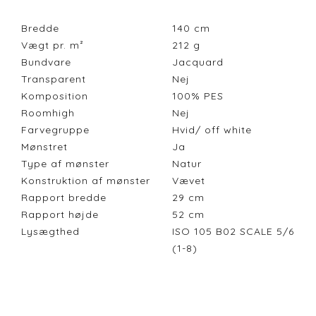
Bredde
140
cm
Vægt pr. m²
212
g
Bundvare
Jacquard
Transparent
Nej
Komposition
100% PES
Roomhigh
Nej
Farvegruppe
Hvid/ off white
Mønstret
Ja
Type af mønster
Natur
Konstruktion af mønster
Vævet
Rapport bredde
29
cm
Rapport højde
52
cm
Lysægthed
ISO 105 B02 SCALE 5/6
(1-8)