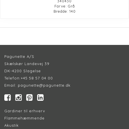
340430
Farve: Grå
Bredde: 140
Pagunette A/S
Skælskør Landevej 39
DK-4200 Slagelse
Telefon:
+45 58 57 04 00
Email:
pagunette@pagunette.dk
Gardiner til erhverv
Flammehæmmende
Akustik