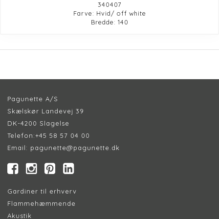
340407
Farve: Hvid/ off white
Bredde: 140
Pagunette A/S
Skælskør Landevej 39
DK-4200 Slagelse
Telefon:
+45 58 57 04 00
Email:
pagunette@pagunette.dk
Gardiner til erhverv
Flammehæmmende
Akustik