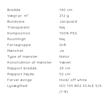
Bredde
140
cm
Vægt pr. m²
212
g
Bundvare
Jacquard
Transparent
Nej
Komposition
100% PES
Roomhigh
Nej
Farvegruppe
Grå
Mønstret
Ja
Type af mønster
Natur
Konstruktion af mønster
Vævet
Rapport bredde
29
cm
Rapport højde
52
cm
Farver øvrige
Hvid/ off white
Lysægthed
ISO 105 B02 SCALE 5/6
(1-8)