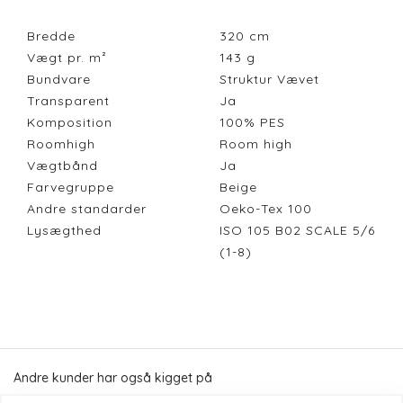
Bredde
320
cm
Vægt pr. m²
143
g
Bundvare
Struktur Vævet
Transparent
Ja
Komposition
100% PES
Roomhigh
Room high
Vægtbånd
Ja
Farvegruppe
Beige
Andre standarder
Oeko-Tex 100
Lysægthed
ISO 105 B02 SCALE 5/6
(1-8)
Andre kunder har også kigget på