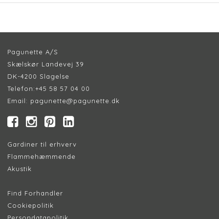
Pagunette A/S
Skælskør Landevej 39
DK-4200 Slagelse
Telefon:
+45 58 57 04 00
Email:
pagunette@pagunette.dk
Gardiner til erhverv
Flammehæmmende
Akustik
Find Forhandler
Cookiepolitik
Persondatapolitik