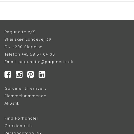
Pagunette A/S
Skælskør Landevej 39
DK-4200 Slagelse
Telefon:
+45 58 57 04 00
Email:
pagunette@pagunette.dk
Gardiner til erhverv
Flammehæmmende
Akustik
Find Forhandler
Cookiepolitik
Persondatapolitik