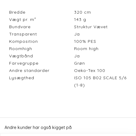
Bredde
320
cm
Vægt pr. m²
143
g
Bundvare
Struktur Vævet
Transparent
Ja
Komposition
100% PES
Roomhigh
Room high
Vægtbånd
Ja
Farvegruppe
Grøn
Andre standarder
Oeko-Tex 100
Lysægthed
ISO 105 B02 SCALE 5/6
(1-8)
Andre kunder har også kigget på