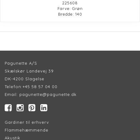
225608
Farve: Grøn
Bredde: 140
Pagunette A/S
Skælskør Landevej 39
DK-4200 Slagelse
Telefon:
+45 58 57 04 00
Email:
pagunette@pagunette.dk
Gardiner til erhverv
Flammehæmmende
Akustik