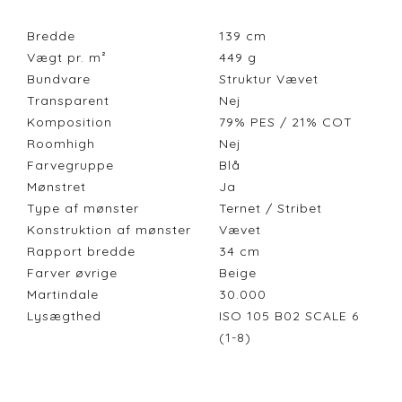
Bredde
139
cm
Vægt pr. m²
449
g
Bundvare
Struktur Vævet
Transparent
Nej
Komposition
79% PES / 21% COT
Roomhigh
Nej
Farvegruppe
Blå
Mønstret
Ja
Type af mønster
Ternet / Stribet
Konstruktion af mønster
Vævet
Rapport bredde
34
cm
Farver øvrige
Beige
Martindale
30.000
Lysægthed
ISO 105 B02 SCALE 6
(1-8)