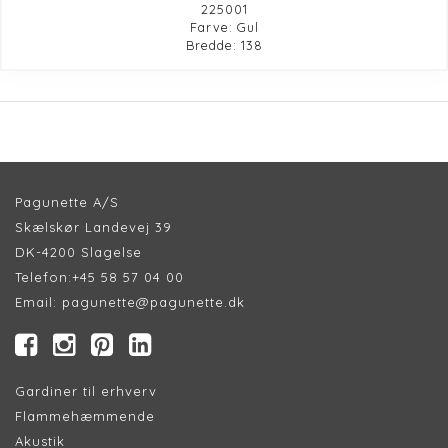
225001
Farve: Gul
Bredde: 138
Pagunette A/S
Skælskør Landevej 39
DK-4200 Slagelse
Telefon:
+45 58 57 04 00
Email:
pagunette@pagunette.dk
Gardiner til erhverv
Flammehæmmende
Akustik