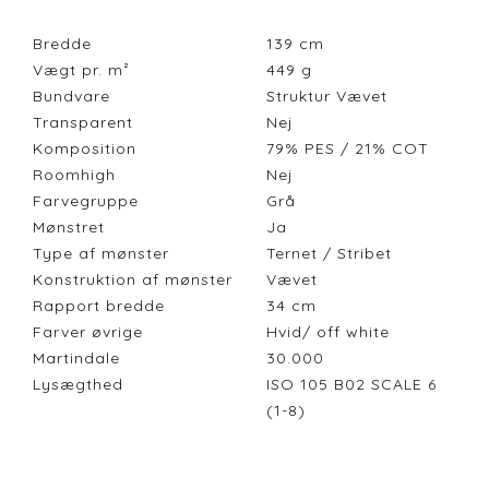
Bredde
139
cm
Vægt pr. m²
449
g
Bundvare
Struktur Vævet
Transparent
Nej
Komposition
79% PES / 21% COT
Roomhigh
Nej
Farvegruppe
Grå
Mønstret
Ja
Type af mønster
Ternet / Stribet
Konstruktion af mønster
Vævet
Rapport bredde
34
cm
Farver øvrige
Hvid/ off white
Martindale
30.000
Lysægthed
ISO 105 B02 SCALE 6
(1-8)