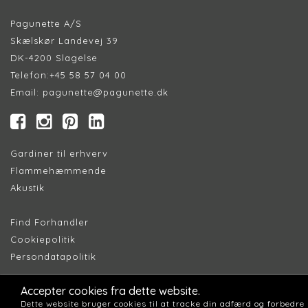
Pagunette A/S
Skælskør Landevej 39
DK-4200 Slagelse
Telefon:
+45 58 57 04 00
Email:
pagunette@pagunette.dk
Gardiner til erhverv
Flammehæmmende
Akustik
Find Forhandler
Cookiepolitik
Persondatapolitik
Accepter cookies fra dette website.
Dette website bruger cookies til at tracke din adfærd og forbedre