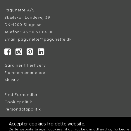
Pagunette A/S
Skælskør Landevej 39
DK-4200 Slagelse
Telefon:
+45 58 57 04 00
Email:
pagunette@pagunette.dk
Gardiner til erhverv
Flammehæmmende
Akustik
Find Forhandler
Cookiepolitik
Persondatapolitik
Accepter cookies fra dette website.
Dette website bruger cookies til at tracke din adfærd og forbedre