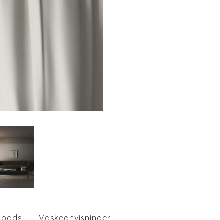
loads
Vaskeanvisninger